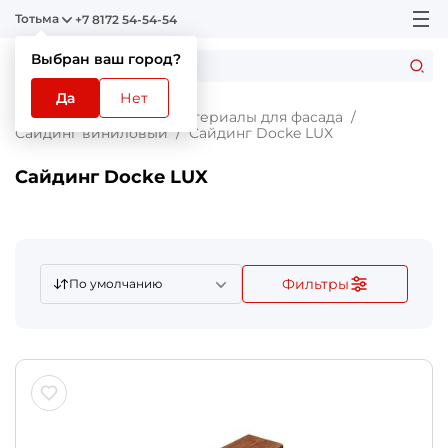
Тотьма
+7 8172 54-54-54
Выбран ваш город?
Да
Нет
Главная
Каталог
Материалы для фасада
Сайдинг виниловый
Сайдинг Docke LUX
Сайдинг Docke LUX
Фильтры
По умолчанию