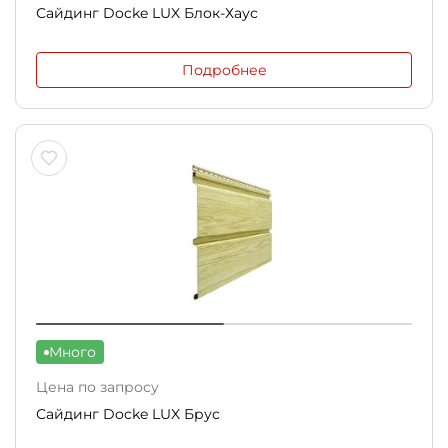
Сайдинг Docke LUX Блок-Хаус
Подробнее
Много
Цена по запросу
Сайдинг Docke LUX Брус