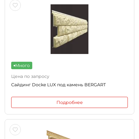
Много
Цена по запросу
Сайдинг Docke LUX под камень BERGART
Подробнее