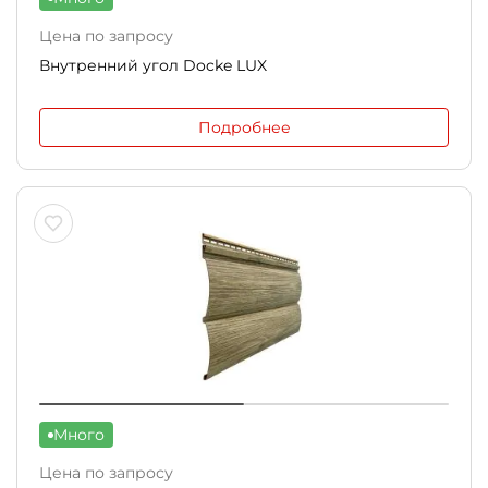
Цена по запросу
Внутренний угол Docke LUX
Подробнее
Много
Цена по запросу