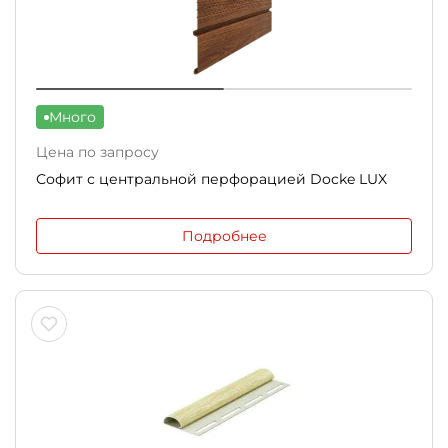
Много
Цена по запросу
Софит с центральной перфорацией Docke LUX
Подробнее