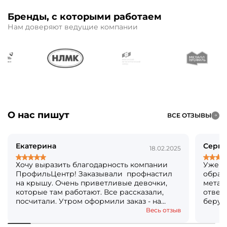
Бренды, с которыми работаем
Нам доверяют ведущие компании
О нас пишут
ВСЕ ОТЗЫВЫ
Екатерина
Серге
18.02.2025
Хочу выразить благодарность компании
Уже б
ПрофильЦентр! Заказывали профнастил
обращ
на крышу. Очень приветливые девочки,
метал
которые там работают. Все рассказали,
ответя
посчитали. Утром оформили заказ - на
берут
следующий день уже все было готово!
Кстат
Весь отзыв
Огромное вам спасибо! Решили, что ещё и
посто